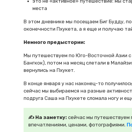
это не «активное» путешествие: мы ста
места
В этом дневнике мы посещаем Биг Будду, п
оконечности Пхукета, а я еще и получаю та
Немного предыстории:
Мы путешествуем по Юго-Восточной Азии с о
Бангкок), потом на месяц слетали в Малайз
вернулись на Пхукет.
В конце января у нас наконец-то получилось
сейчас мы выбираемся на разные активност
подруга Саша на Пхукете сломала ногу и ещ
✍️ На заметку:
сейчас мы путешествуем п
впечатлениями, ценами, фотографиями.
П