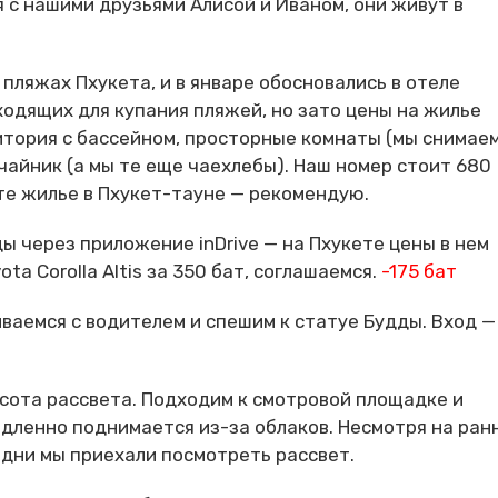
я с нашими друзьями Алисой и Иваном, они живут в
 пляжах Пхукета, и в январе обосновались в отеле
ходящих для купания пляжей, но зато цены на жилье
итория с бассейном, просторные комнаты (мы снимае
 чайник (а мы те еще чаехлебы). Наш номер стоит 680
ете жилье в Пхукет-тауне — рекомендую.
ды через приложение inDrive — на Пхукете цены в нем
ta Corolla Altis за 350 бат, соглашаемся.
-175 бат
иваемся с водителем и спешим к статуе Будды. Вход —
сота рассвета. Подходим к смотровой площадке и
дленно поднимается из-за облаков. Несмотря на ран
одни мы приехали посмотреть рассвет.