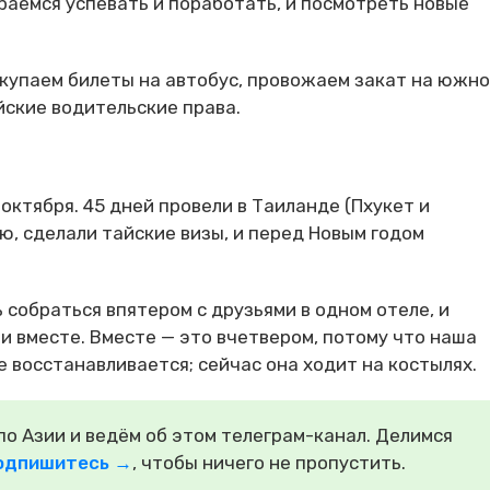
раемся успевать и поработать, и посмотреть новые
окупаем билеты на автобус, провожаем закат на южн
йские водительские права.
ктября. 45 дней провели в Таиланде (Пхукет и
ию, сделали тайские визы, и перед Новым годом
 собраться впятером с друзьями в одном отеле, и
и вместе. Вместе — это вчетвером, потому что наша
е восстанавливается; сейчас она ходит на костылях.
о Азии и ведём об этом телеграм-канал. Делимся
одпишитесь →
, чтобы ничего не пропустить.