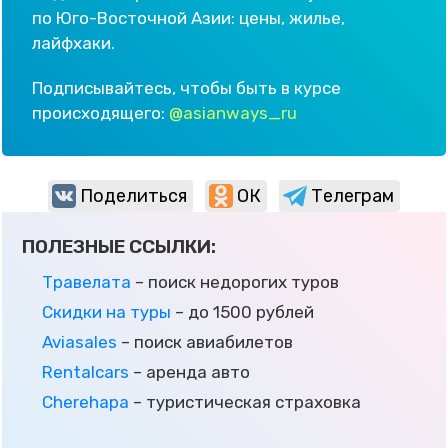
по Юго-Восточной Азии: цены, жилье,
лайфхаки.
Подписывайтесь, чтобы быть в курсе
происходящего:
@asianways_ru
Поделиться
ОК
Телеграм
ПОЛЕЗНЫЕ ССЫЛКИ:
Травелата
– поиск недорогих туров
Скидки на туры
– до 1500 рублей
Aviasales
– поиск авиабилетов
Rentalcars
– аренда авто
Cherehapa
– туристическая страховка