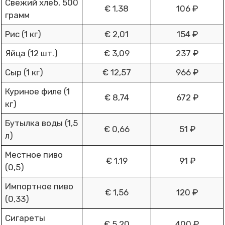
Свежий хлеб, 500
€ 1,38
106 ₽
грамм
Рис (1 кг)
€ 2,01
154 ₽
Яйца (12 шт.)
€ 3,09
237 ₽
Сыр (1 кг)
€ 12,57
966 ₽
Куриное филе (1
€ 8,74
672 ₽
кг)
Бутылка воды (1,5
€ 0,66
51 ₽
л)
Местное пиво
€ 1,19
91 ₽
(0,5)
Импортное пиво
€ 1,56
120 ₽
(0,33)
Сигареты
€ 5,20
400 ₽