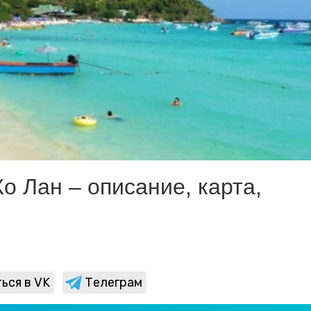
о Лан – описание, карта,
ься в VK
Телеграм