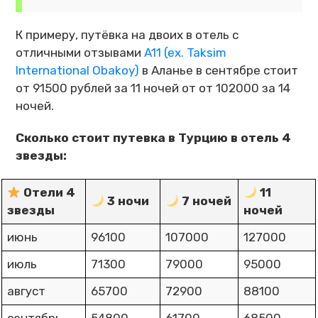
К примеру, путёвка на двоих в отель с
отличными отзывами
A11 (ex. Taksim
International Obakoy)
в Аланье в сентябре стоит
от 91500 рублей за 11 ночей от от 102000 за 14
ночей.
Сколько стоит путевка в Турцию в отель 4
звезды:
Отели 4
11
3 ночи
7 ночей
звезды
ночей
июнь
96100
107000
127000
июль
71300
79000
95000
август
65700
72900
88100