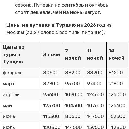
сезона. Путевки на сентябрь и октябрь
стоят дешевле, чем на июнь-август.
Цены на путевки в Турцию
на 2026 год из
Москвы (за 2 человек, все типы питания):
Цены на
7
11
14
туры в
3 ночи
ночей
ночей
ночей
Турцию
февраль
80500
88200
88200
81200
март
87300
95700
97400
91800
апрель
93600
109000
124600
125000
май
123700
104500
107600
125600
июнь
115300
80500
147500
162500
июль
120800
144500
159500
142800