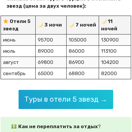
звезд (цена за двух человек):
Отели 5
11
3 ночи
7 ночей
звезд
ночей
июнь
95700
105000
130900
июль
89000
86000
113100
август
69800
86900
104200
сентябрь
65000
68800
82000
Туры в отели 5 звезд →
Как не переплатить за отдых
?