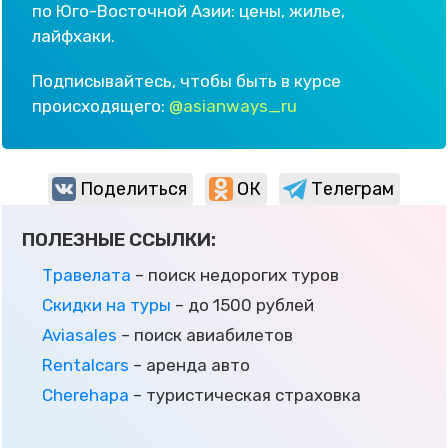
по Юго-Восточной Азии: цены, жилье,
лайфхаки.
Подписывайтесь, чтобы быть в курсе
происходящего:
@asianways_ru
Поделиться
ОК
Телеграм
ПОЛЕЗНЫЕ ССЫЛКИ:
Травелата
– поиск недорогих туров
Скидки на туры
– до 1500 рублей
Aviasales
– поиск авиабилетов
Rentalcars
– аренда авто
Cherehapa
– туристическая страховка